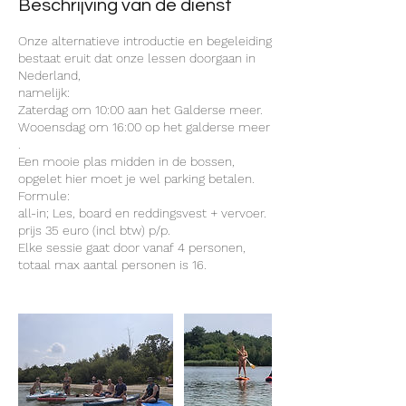
Beschrijving van de dienst
Onze alternatieve introductie en begeleiding
bestaat eruit dat onze lessen doorgaan in
Nederland,
namelijk:
Zaterdag om 10:00 aan het Galderse meer.
Wooensdag om 16:00 op het galderse meer
.
Een mooie plas midden in de bossen,
opgelet hier moet je wel parking betalen.
Formule:
all-in; Les, board en reddingsvest + vervoer.
prijs 35 euro (incl btw) p/p.
Elke sessie gaat door vanaf 4 personen,