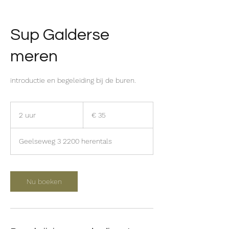
Sup Galderse
meren
introductie en begeleiding bij de buren.
35
euro
2 uur
2
€ 35
u
u
Geelseweg 3 2200 herentals
r
Nu boeken